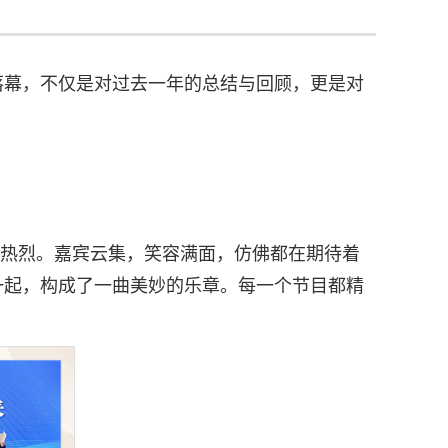
满落幕，不仅是对过去一年的总结与回顾，更是对
氛热烈。嘉宾云集，笑容满面，仿佛都在期待着
一起，构成了一曲美妙的乐章。每一个节目都精