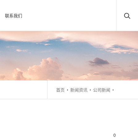
联系我们
首页
新闻资讯
公司新闻
0