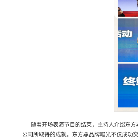
随着开场表演节目的结束，主持人介绍东方
公司所取得的成就。东方鼎品牌曝光不仅成功突破