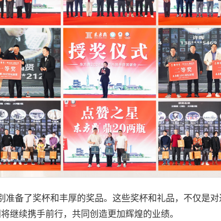
别准备了奖杯和丰厚的奖品。这些奖杯和礼品，不仅是对
们将继续携手前行，共同创造更加辉煌的业绩。