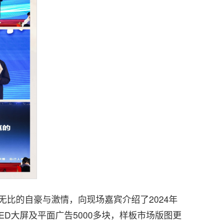
比的自豪与激情，向现场嘉宾介绍了2024年
ED大屏及平面广告5000多块，样板市场版图更