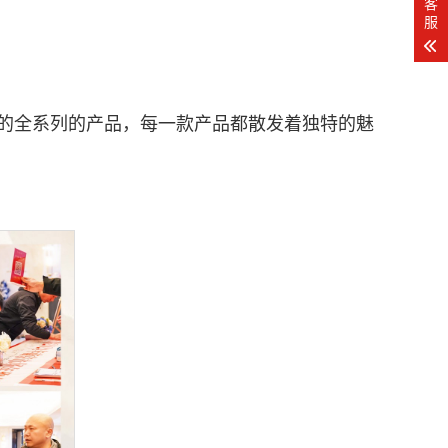
客
服
的全系列的产品，每一款产品都散发着独特的魅