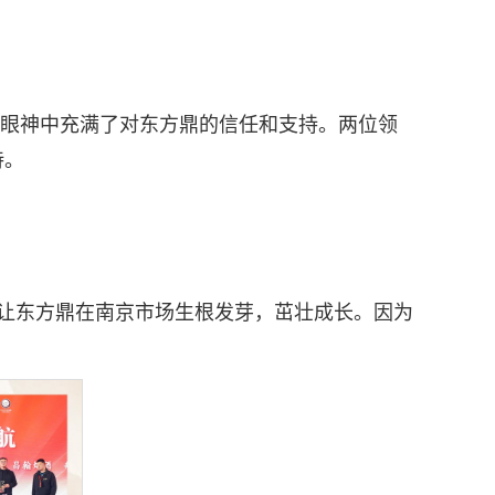
，眼神中充满了对东方鼎的信任和支持。两位领
待。
让东方鼎在南京市场生根发芽，茁壮成长。因为