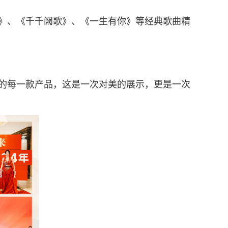
》、《千千阙歌》、《一生有你》等经典歌曲精
的每一款产品，这是一次对美的展示，更是一次