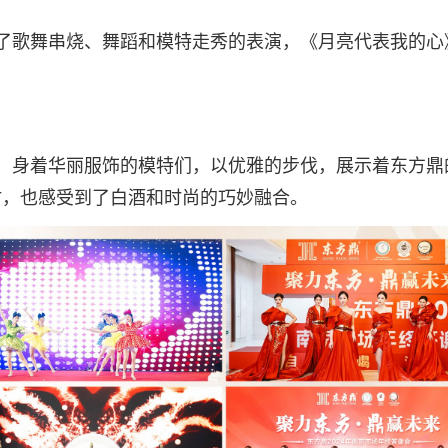
了歌舞串烧、舞蹈和模特走秀的表演，《月亮代表我的心
，身着华丽服饰的模特们，以优雅的步伐，展示着东方鼎
时，也感受到了白酒和时尚的巧妙融合。