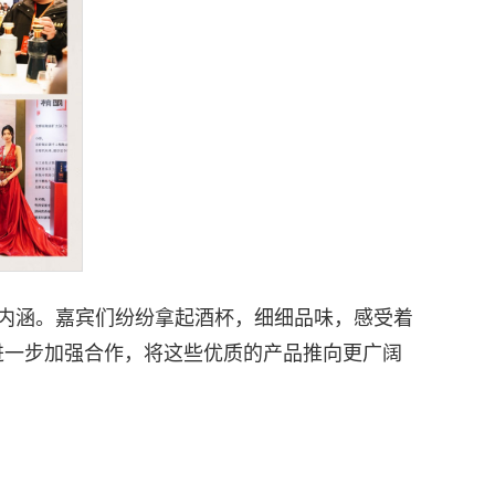
内涵。嘉宾们纷纷拿起酒杯，细细品味，感受着
进一步加强合作，将这些优质的产品推向更广阔