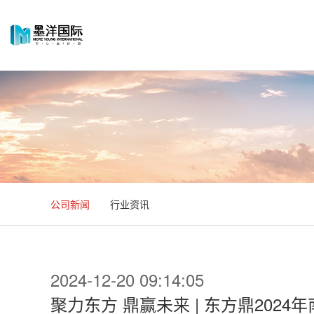
公司新闻
行业资讯
2024-12-20 09:14:05
聚力东方 鼎赢未来 | 东方鼎202