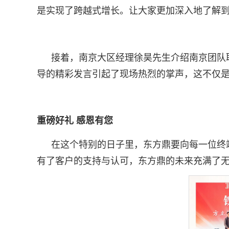
是实现了跨越式增长。让大家更加深入地了解
接着，南京大区经理徐昊先生介绍南京团队
导的精彩发言引起了现场热烈的掌声，这不仅
重磅好礼 感恩有您
在这个特别的日子里，东方鼎要向每一位终
有了客户的支持与认可，东方鼎的未来充满了