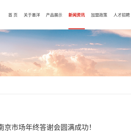
首 页
关于墨洋
产品展示
新闻资讯
加盟政策
人才招聘
4年南京市场年终答谢会圆满成功！