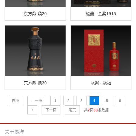
东方鼎·鼎20
龍酱 · 金奖1915
东方鼎·鼎30
龍酱 · 龍福
首页
上一页
1
2
3
4
5
6
7
下一页
尾页
共
7
页
53
条数据
关于墨洋